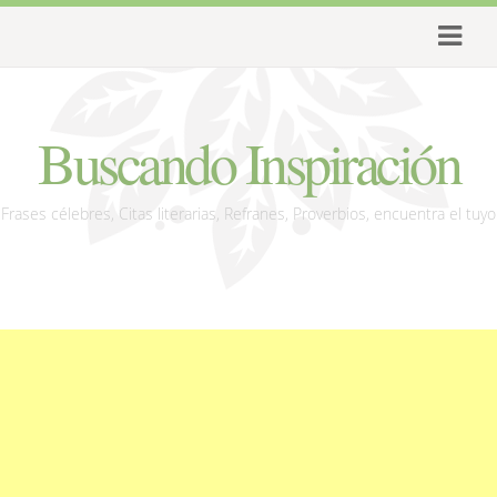
Buscando Inspiración
Frases célebres, Citas literarias, Refranes, Proverbios, encuentra el tuyo