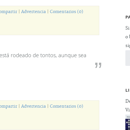
ompartir
|
Advertencia
|
Comentarios (0)
P
Si
o 
si
 está rodeado de tontos, aunque sea
L
De
ompartir
|
Advertencia
|
Comentarios (0)
Vi