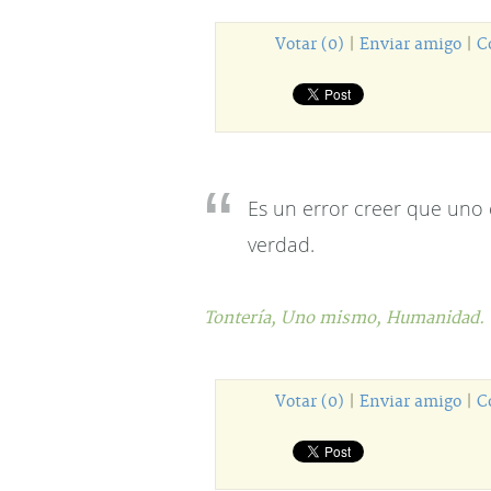
Votar (0)
|
Enviar amigo
|
C
Es un error creer que uno
verdad.
Tontería,
Uno mismo,
Humanidad.
Votar (0)
|
Enviar amigo
|
C