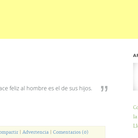
A
e feliz al hombre es el de sus hijos.
C
la
Ll
ompartir
|
Advertencia
|
Comentarios (0)