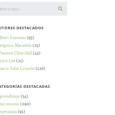
UTORES DESTACADOS
lbert Einstein
(95)
regorio Marañón
(25)
inston Churchill
(43)
ruce Lee
(21)
arco Tulio Cicerón
(126)
ATEGORÍAS DESTACADAS
prendizaje
(54)
no mismo
(290)
speranza
(91)