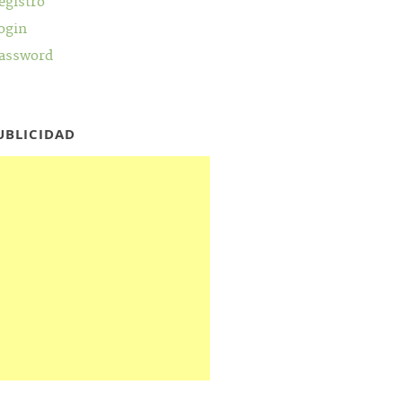
egistro
ogin
assword
UBLICIDAD