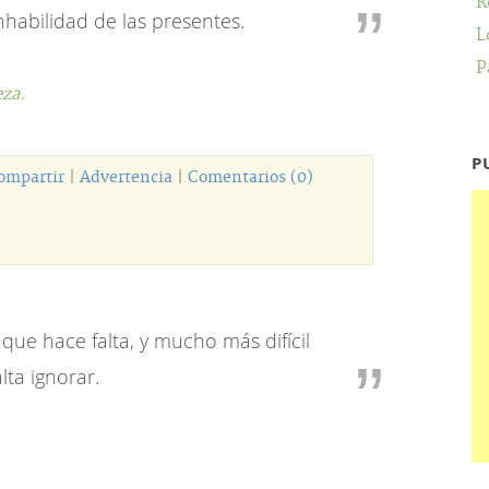
R
inhabilidad de las presentes.
L
P
eza.
P
ompartir
|
Advertencia
|
Comentarios (0)
 que hace falta, y mucho más difícil
lta ignorar.