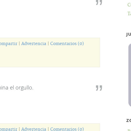
C
T
J
ompartir
|
Advertencia
|
Comentarios (0)
na el orgullo.
Z
ompartir
|
Advertencia
|
Comentarios (0)