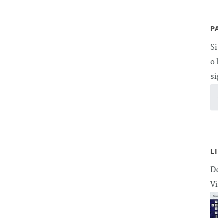
P
Si
o 
si
L
De
Vi