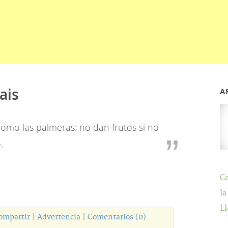
ais
A
como las palmeras: no dan frutos si no
.
C
la
Ll
ompartir
|
Advertencia
|
Comentarios (0)