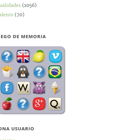
ualidades
(1056)
alento
(70)
UEGO DE MEMORIA
ONA USUARIO