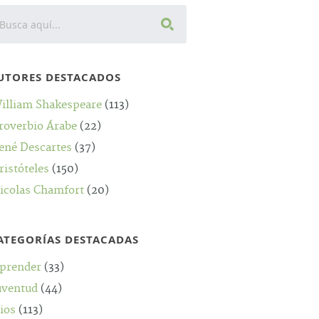
UTORES DESTACADOS
illiam Shakespeare
(113)
roverbio Árabe
(22)
ené Descartes
(37)
ristóteles
(150)
icolas Chamfort
(20)
ATEGORÍAS DESTACADAS
prender
(33)
uventud
(44)
ios
(113)