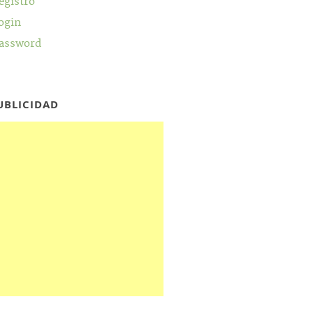
egistro
ogin
assword
UBLICIDAD