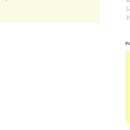
R
L
P
P