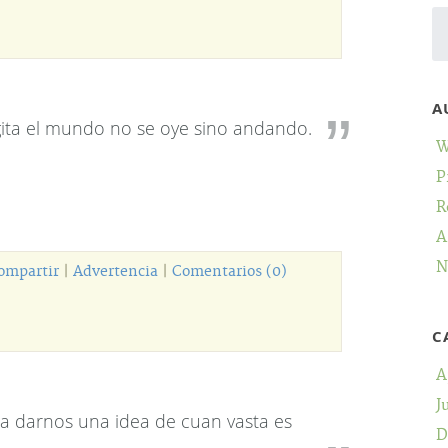
A
gita el mundo no se oye sino andando.
W
P
R
A
N
ompartir
|
Advertencia
|
Comentarios (0)
C
A
J
ara darnos una idea de cuan vasta es
D