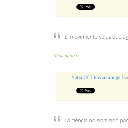
El movimiento veloz que a
Miscelánea.
Votar (0)
|
Enviar amigo
|
C
La ciencia no sirve sino p