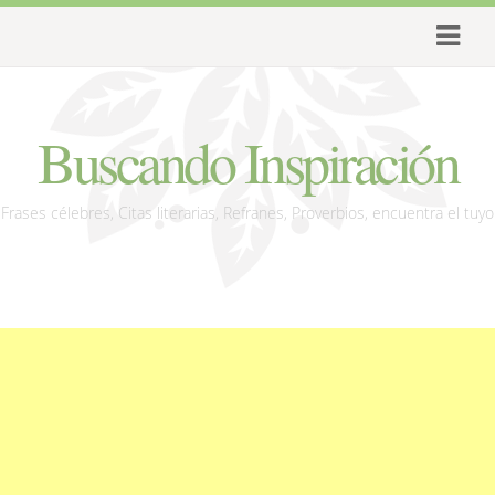
Buscando Inspiración
Frases célebres, Citas literarias, Refranes, Proverbios, encuentra el tuyo