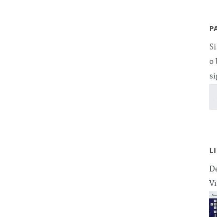
P
Si
o 
si
L
De
Vi