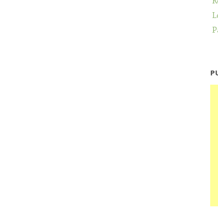
R
L
P
P