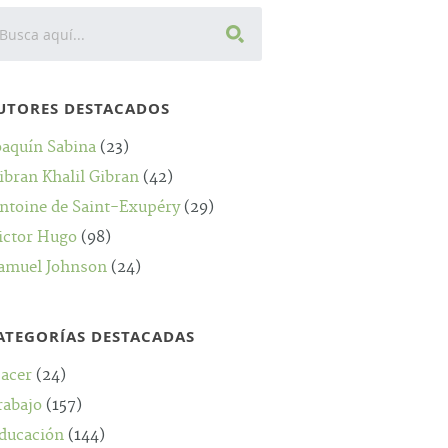
UTORES DESTACADOS
oaquín Sabina
(23)
ibran Khalil Gibran
(42)
ntoine de Saint-Exupéry
(29)
ictor Hugo
(98)
amuel Johnson
(24)
ATEGORÍAS DESTACADAS
acer
(24)
rabajo
(157)
ducación
(144)