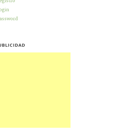
egistro
ogin
assword
UBLICIDAD