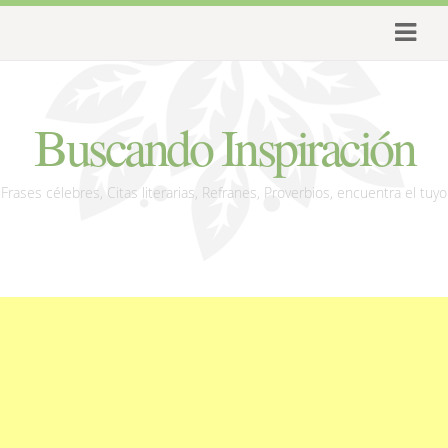
Buscando Inspiración
Frases célebres, Citas literarias, Refranes, Proverbios, encuentra el tuyo