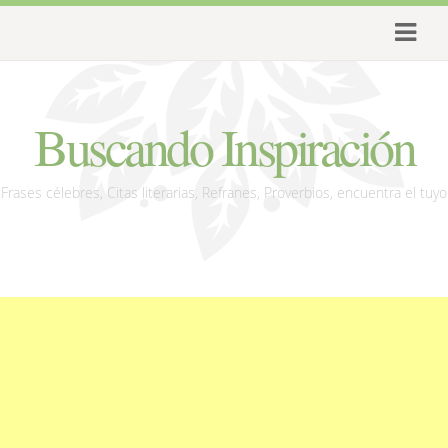
Buscando Inspiración
Frases célebres, Citas literarias, Refranes, Proverbios, encuentra el tuyo