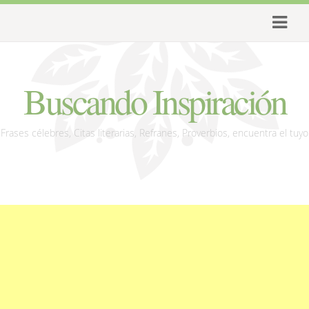
Buscando Inspiración
Frases célebres, Citas literarias, Refranes, Proverbios, encuentra el tuyo