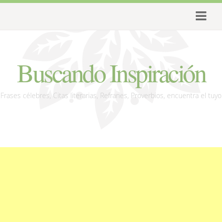
Buscando Inspiración
Frases célebres, Citas literarias, Refranes, Proverbios, encuentra el tuyo