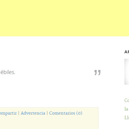
A
ébiles.
C
la
ompartir
|
Advertencia
|
Comentarios (0)
Ll