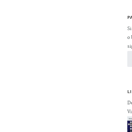
P
Si
o 
si
L
De
Vi