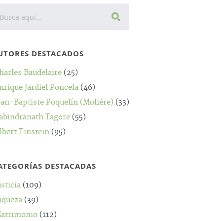
UTORES DESTACADOS
harles Baudelaire
(25)
nrique Jardiel Poncela
(46)
ean-Baptiste Poquelín (Moliére)
(33)
abindranath Tagore
(55)
lbert Einstein
(95)
ATEGORÍAS DESTACADAS
usticia
(109)
iqueza
(39)
atrimonio
(112)