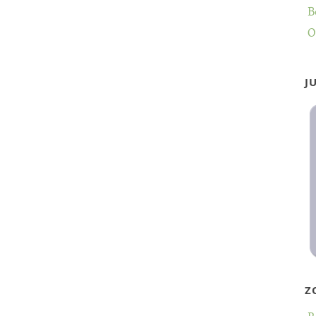
B
O
J
Z