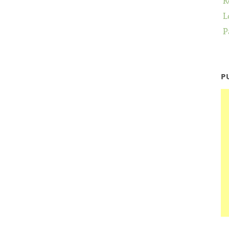
R
L
P
P