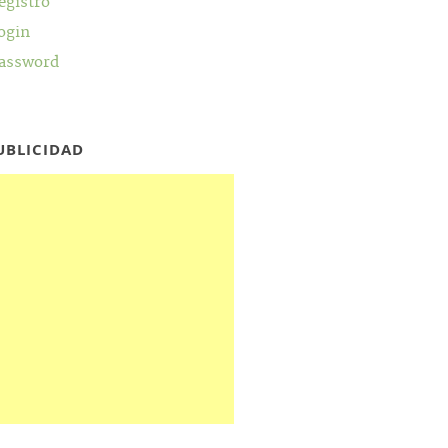
egistro
ogin
assword
UBLICIDAD