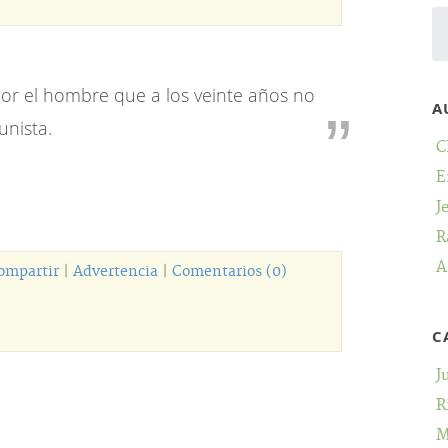
or el hombre que a los veinte años no
A
unista.
C
E
J
R
A
ompartir
|
Advertencia
|
Comentarios (0)
C
J
R
M