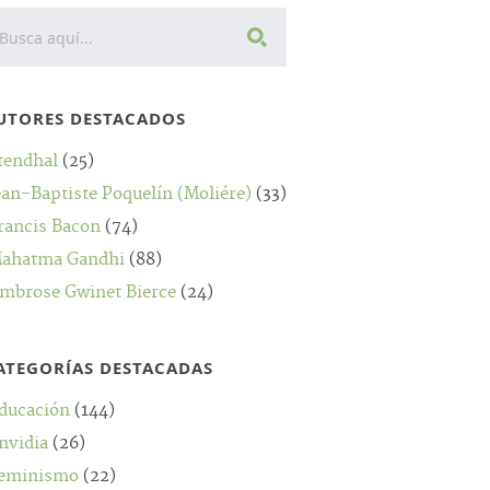
UTORES DESTACADOS
tendhal
(25)
ean-Baptiste Poquelín (Moliére)
(33)
rancis Bacon
(74)
ahatma Gandhi
(88)
mbrose Gwinet Bierce
(24)
ATEGORÍAS DESTACADAS
ducación
(144)
nvidia
(26)
eminismo
(22)