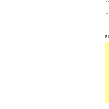
R
L
P
P