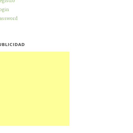
egistro
ogin
assword
UBLICIDAD