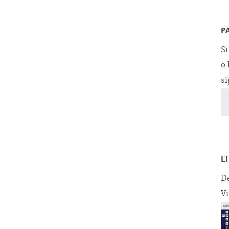
P
Si
o 
si
L
De
Vi