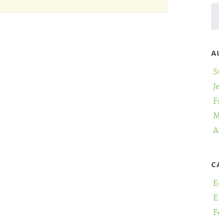
A
S
J
F
M
A
C
E
E
F