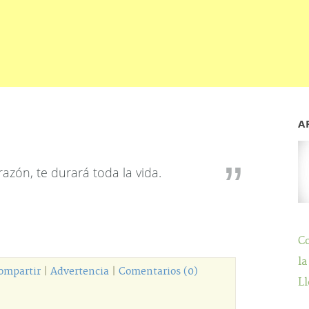
A
azón, te durará toda la vida.
C
la
ompartir
|
Advertencia
|
Comentarios (0)
Ll