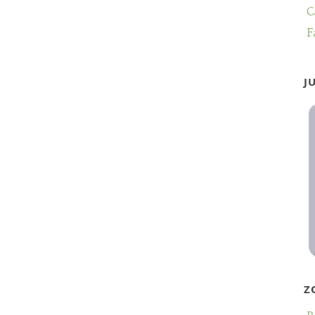
C
F
J
Z