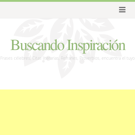
Buscando Inspiración
Frases célebres, Citas literarias, Refranes, Proverbios, encuentra el tuyo